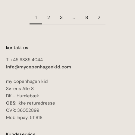
1
2
3
…
8
kontakt os
T: +45 9385 4044
info@mycopenhagenkid.com
my copenhagen kid
Sørens Alle 8
DK - Humlebæk
OBS
: Ikke returadresse
CVR: 36052899
Mobilepay: 511818
Kundeservice