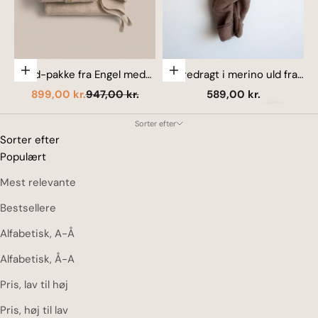
Vælg muligheder
Vælg muligheder
Køredragt i merino uld fra
Uld-pakke fra Engel med
Engel - Valnød
køredragt, kyse & futter
H
Salgspris
Salgspris
Normalpris
589,00 kr.
899,00 kr.
947,00 kr.
Næste
Sorter efter
Sorter efter
Populært
Mest relevante
Bestsellere
Alfabetisk, A-Å
Alfabetisk, Å-A
Pris, lav til høj
Pris, høj til lav