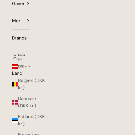
Gaver
Mor
Brands
LOG
PÅ
DKK kr.
Land
Belgien (DKK
kr.)
Danmark
(DKK kr.)
Estland (DKK
kr.)
Færøerne