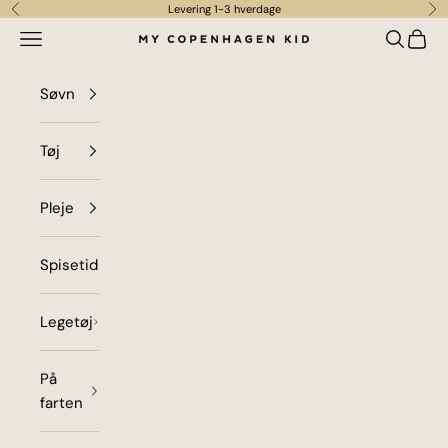
Spring til indhold
Levering 1-3 hverdage
Forrige
Næ
Menu
Søg
Indkø
my copenhagen kid
Søvn
Tøj
Pleje
Spisetid
Legetøj
På
farten