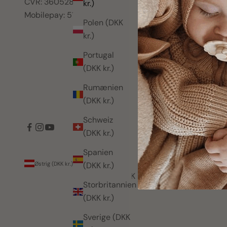
CVR: 36052899
kr.)
Mobilepay: 511818
Polen (DKK
kr.)
Portugal
(DKK kr.)
Rumænien
(DKK kr.)
Schweiz
(DKK kr.)
Spanien
Land
Sprog
Østrig (DKK kr.)
Dansk
(DKK kr.)
Belgien (DKK
English
Storbritannien
kr.)
Dansk
(DKK kr.)
Danmark
Sverige (DKK
(DKK kr.)