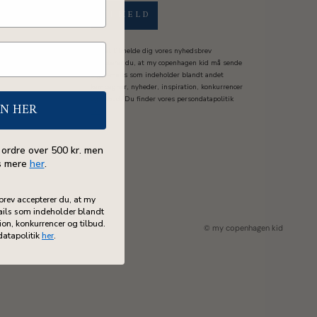
TILMELD
Ved at tilmelde dig vores nyhedsbrev
accepterer du, at my copenhagen kid må sende
dig e-mails som indeholder blandt andet
kampagner, nyheder, inspiration, konkurrencer
og tilbud. Du finder vores persondatapolitik
EN HER
her
.
 ordre over 500 kr. men
s mere
her
.
brev accepterer du, at my
ils som indeholder blandt
on, konkurrencer og tilbud.
© my copenhagen kid
datapolitik
her
.