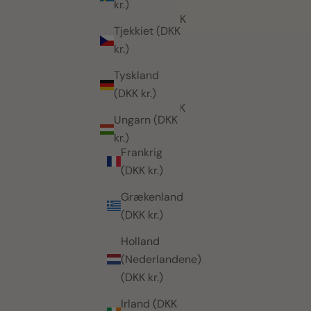
kr.)
Estland (DKK
Tjekkiet (DKK
kr.)
kr.)
Færøerne
Tyskland
(DKK kr.)
(DKK kr.)
Finland (DKK
Ungarn (DKK
kr.)
kr.)
Frankrig
(DKK kr.)
Grækenland
(DKK kr.)
Holland
(Nederlandene)
(DKK kr.)
Irland (DKK