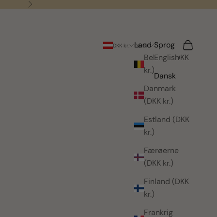
Næste
Land
Sprog
Søg
Indkøbsk
DKK kr.
Dansk
Belgien (DKK
English
kr.)
Dansk
Danmark
(DKK kr.)
Estland (DKK
kr.)
Færøerne
(DKK kr.)
Finland (DKK
kr.)
Frankrig