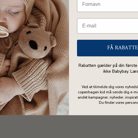
Persondatapolitik
Handelsebetingelser
Om os
Kontakt os
FÅ RABATT
Rabatten gælder på din første
ikke Babybay. Læ
Ved at tilmelde dig vores nyheds
copenhagen kid må sende dig e-ma
andet kampagner, nyheder, inspirati
Du finder vores person