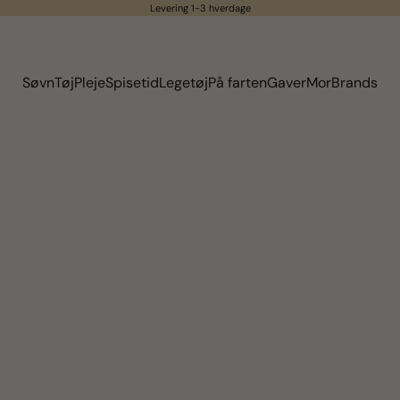
Levering 1-3 hverdage
Søvn
Tøj
Pleje
Spisetid
Legetøj
På farten
Gaver
Mor
Brands