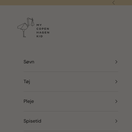
Spring til indhold
Forrige
my copenhagen kid
Søvn
Tøj
Pleje
Spisetid