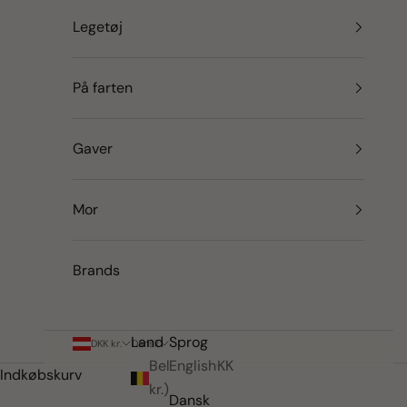
Legetøj
På farten
Gaver
Mor
Brands
Land
Sprog
DKK kr.
Dansk
Belgien (DKK
English
Indkøbskurv
kr.)
Dansk