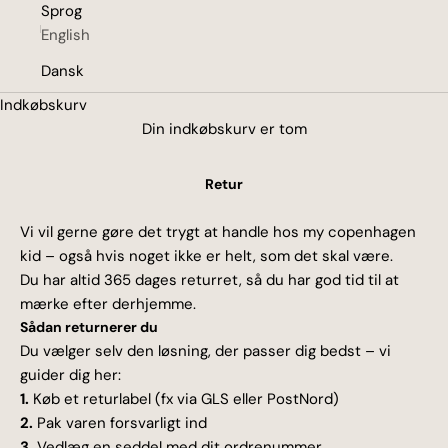
Sprog
English
Dansk
Indkøbskurv
Din indkøbskurv er tom
Retur
Vi vil gerne gøre det trygt at handle hos my copenhagen
kid – også hvis noget ikke er helt, som det skal være.
Du har altid 365 dages returret, så du har god tid til at
mærke efter derhjemme.
Sådan returnerer du
Du vælger selv den løsning, der passer dig bedst – vi
guider dig her:
1.
Køb et returlabel (fx via GLS eller PostNord)
2.
Pak varen forsvarligt ind
3.
Vedlæg en seddel med dit ordrenummer