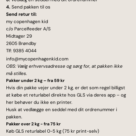
4.
Send pakken til os
Send retur til:
my copenhagen kid
c/o Parcelfeeder A/S
Midtager 29
2605 Brøndby
Tlf: 9385 4044
info@mycopenhagenkid.com
OBS: Vælg erhvervsadresse og sørg for, at pakken ikke
må stilles.
Pakker under 2 kg – fra 59 kr
Hvis din pakke vejer under 2 kg, er det som regel billigst
at købe et returlabel direkte hos GLS via deres app – og
her behøver du ikke en printer.
Husk at vedlægge en seddel med dit ordrenummer i
pakken.
Pakker over 2 kg - fra 75 kr
Køb
GLS returlabel 0-5 kg
(75 kr
print-selv)