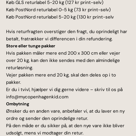
Køb
GLS returlabel 5-20 kg
(127 kr
print-selv)
Køb
PostNord returlabel 0-5 kg
(73 kr
print-selv)
Køb
PostNord returlabel 5-20 kg
(130 kr
print-selv
Hvis returfragten overstiger den fragt, du oprindeligt har
betalt, fratrækker vi differencen i din refundering.
Store eller tunge pakker
Hvis pakken måler mere end 200 x 300 cm eller vejer
over 20 kg, kan den ikke sendes med den almindelige
returløsning.
Vejer pakken mere end 20 kg, skal den deles op i to
pakker.
Er du i tvivl, hjælper vi dig gerne videre – skriv til os på
info@mycopenhagenkid.com
Ombytning
Ønsker du en anden vare, anbefaler vi, at du laver en ny
ordre og sender den oprindelige retur.
På den måde er du sikker på, at den nye vare ikke bliver
udsolgt, mens vi modtager din retur.