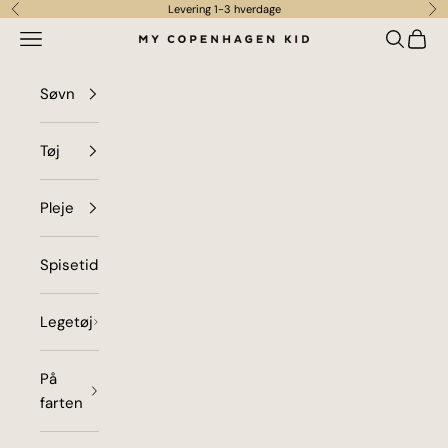
Spring til indhold
Levering 1-3 hverdage
Forrige
Næ
Menu
Søg
Indkø
my copenhagen kid
Søvn
Tøj
Pleje
Spisetid
Legetøj
På
farten