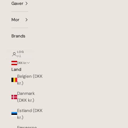
Gaver
Mor
Brands
LOG
PÅ
DKK kr.
Land
Belgien (DKK
kr.)
Danmark
(DKK kr.)
Estland (DKK
kr.)
Færøerne