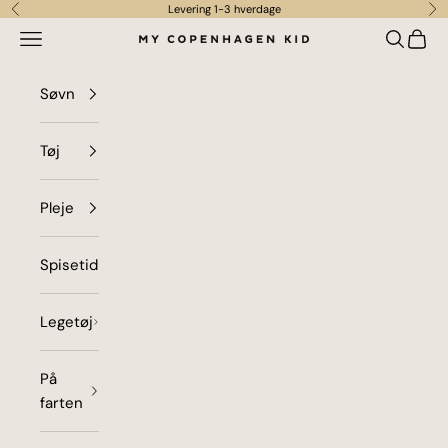
Spring til indhold
Levering 1-3 hverdage
Forrige
Næ
Menu
Søg
Indkø
my copenhagen kid
Søvn
Tøj
Pleje
Spisetid
Legetøj
På
farten