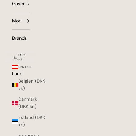
Gaver
Mor
Brands
LOG
PÅ
DKK kr.
Land
Belgien (DKK
kr.)
Danmark
(DKK kr.)
Estland (DKK
kr.)
Færøerne