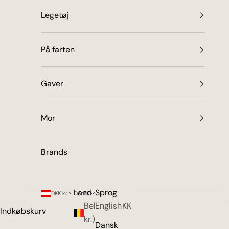
Legetøj
På farten
Gaver
Mor
Brands
Land
Sprog
DKK kr.
Dansk
Belgien (DKK
English
Indkøbskurv
kr.)
Dansk