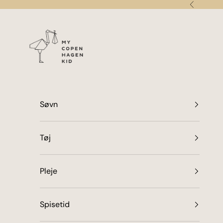
Spring til indhold
Forrige
my copenhagen kid
Søvn
Tøj
Pleje
Spisetid