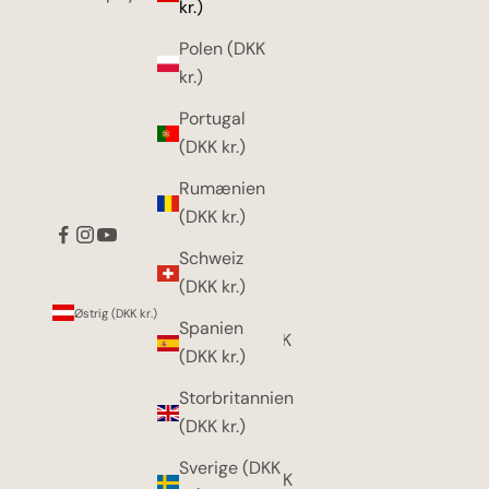
kr.)
Polen (DKK
kr.)
Portugal
(DKK kr.)
Rumænien
(DKK kr.)
Schweiz
(DKK kr.)
Land
Sprog
Østrig (DKK kr.)
Dansk
Spanien
Belgien (DKK
English
(DKK kr.)
kr.)
Dansk
Storbritannien
Danmark
(DKK kr.)
(DKK kr.)
Sverige (DKK
Estland (DKK