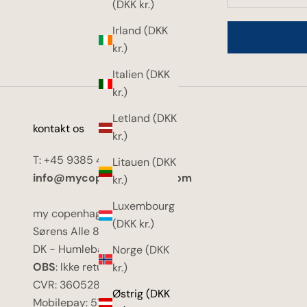
(DKK kr.)
Irland (DKK
kr.)
Italien (DKK
kr.)
Letland (DKK
kontakt os
kr.)
T: +45 9385 4044
Litauen (DKK
info@mycopenhagenkid.com
kr.)
Luxembourg
my copenhagen kid
(DKK kr.)
Sørens Alle 8
DK - Humlebæk
Norge (DKK
OBS
: Ikke returadresse
kr.)
CVR: 36052899
Østrig (DKK
Mobilepay: 511818