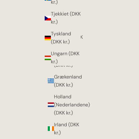
kr.)
kr.)
Tjekkiet (DKK
Færøerne
kr.)
(DKK kr.)
Tyskland
Finland (DKK
(DKK kr.)
kr.)
Ungarn (DKK
Frankrig
kr.)
(DKK kr.)
Grækenland
(DKK kr.)
Holland
(Nederlandene)
(DKK kr.)
Irland (DKK
kr.)