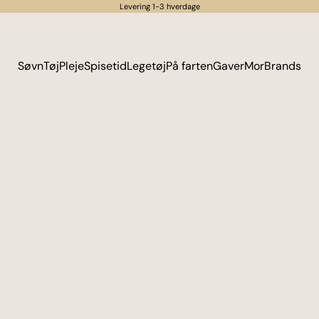
Levering 1-3 hverdage
Søvn
Tøj
Pleje
Spisetid
Legetøj
På farten
Gaver
Mor
Brands