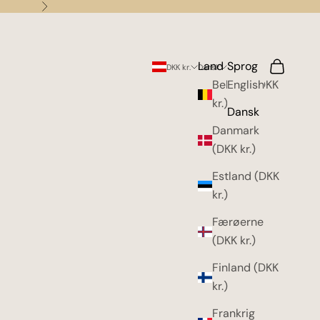
Næste
Land
Sprog
Søg
Indkøbsk
DKK kr.
Dansk
Belgien (DKK
English
kr.)
Dansk
Danmark
(DKK kr.)
Estland (DKK
kr.)
Færøerne
(DKK kr.)
Finland (DKK
kr.)
Frankrig