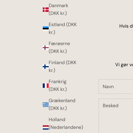
Danmark
(DKK kr.)
Estland (DKK
Hvis d
kr.)
Færøerne
(DKK kr.)
Finland (DKK
Vi gør v
kr.)
Frankrig
(DKK kr.)
Grækenland
(DKK kr.)
Holland
(Nederlandene)