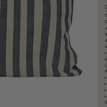
D
s
B
d
M
c
b
L
R
S