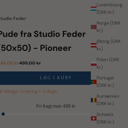
Luxembourg
(DKK kr.)
tudio Feder
Norge (DKK
kr.)
Pude fra Studio Feder
Østrig (DKK
(50x50) - Pioneer
kr.)
Polen (DKK
algspris
Normalpris
49,00 kr
499,00 kr
kr.)
LÆG I KURV
Portugal
(DKK kr.)
å tilbage. Levering 1-3 dage
Rumænien
(DKK kr.)
Fri fragt over 499 kr
Schweiz
(DKK kr.)