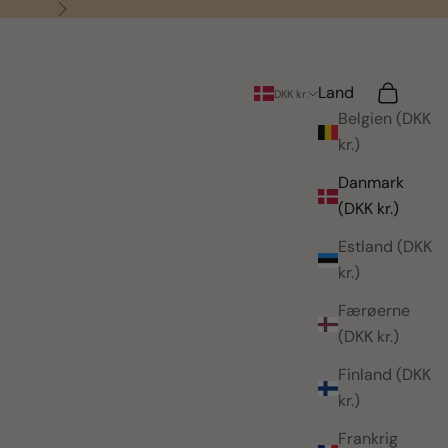
Næste
Land
Søg
Indkøbsk
DKK kr.
Belgien (DKK
kr.)
Danmark
(DKK kr.)
Estland (DKK
kr.)
Færøerne
(DKK kr.)
Finland (DKK
kr.)
Frankrig