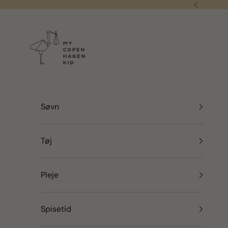
Spring til indhold
Forrige
my copenhagen kid
Søvn
Tøj
Pleje
Spisetid