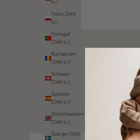
kr.)
Polen (DKK
kr.)
Portugal
(DKK kr.)
Rumænien
(DKK kr.)
Schweiz
(DKK kr.)
Spanien
(DKK kr.)
Storbritannien
(DKK kr.)
Sverige (DKK