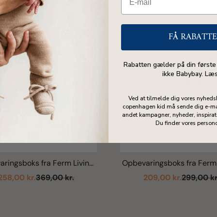
FÅ RABATT
Rabatten gælder på din første
ikke Babybay. Læ
Ved at tilmelde dig vores nyheds
copenhagen kid må sende dig e-ma
andet kampagner, nyheder, inspirati
Du finder vores person
ringsboks fra Ferm Living,
Opbevaringsboks fra Ferm 
Large (2 stk) - Beige
Small (2 stk) - Beig
Salgspris
Normalpris
Salgspris
Normalpri
258,00 kr.
369,00 kr.
209,00 kr.
299,00 kr