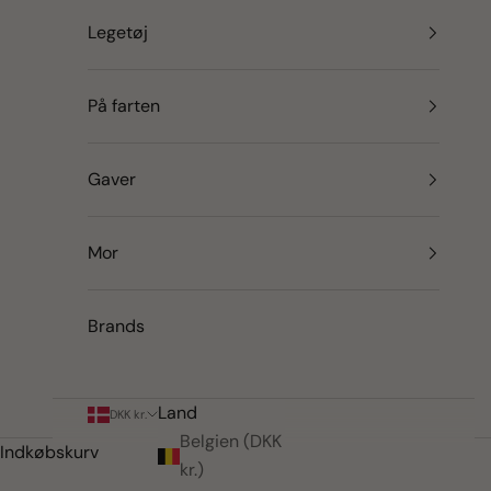
Legetøj
På farten
Gaver
Mor
Brands
Land
DKK kr.
Belgien (DKK
Indkøbskurv
kr.)