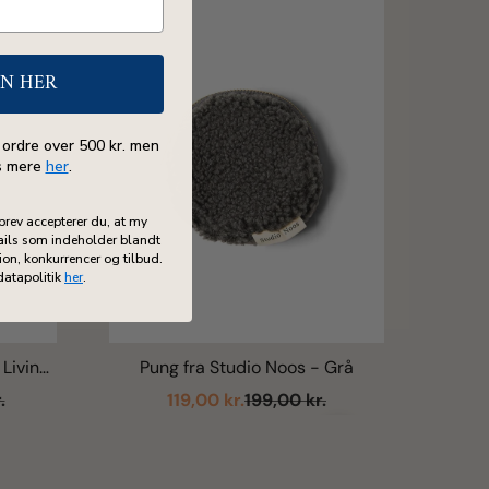
EN HER
 ordre over 500 kr. men
s mere
her
.
brev accepterer du, at my
ils som indeholder blandt
on, konkurrencer og tilbud.
datapolitik
her
.
Pung fra Studio Noos - Grå
Living,
Ju
e
Salgspris
Normalpris
s
119,00 kr.
199,00 kr.
.
Næste