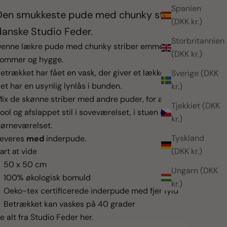
Spanien
Den smukkeste pude med chunky striber fra
(DKK kr.)
danske Studio Feder.
Storbritannien
enne lækre pude med chunky striber
emmer af
(DKK kr.)
ommer og hygge.
etrækket har fået en vask, der giver et lækkert look og
Sverige (DKK
et har
en usynlig lynlås i bunden.
kr.)
ix de skønne striber med andre puder, for at skabe en
Tjekkiet (DKK
ool og afslappet stil i soveværelset, i stuen eller på
kr.)
ørneværelset.
Tyskland
everes
med
inderpude.
(DKK kr.)
art at vide
50 x 50 cm
Ungarn (DKK
100% økologisk bomuld
kr.)
Oeko-tex certificerede inderpude med fjer fyld
Betrækket kan vaskes på 40 grader
e alt fra
Studio Feder
her.