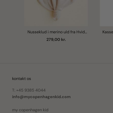
Nusseklud i merino uld fra Hvid
Kasse
Knitware - Teddy Tokki, Cream
Salgspris
279,00 kr.
kontakt os
T: +45 9385 4044
info@mycopenhagenkid.com
my copenhagen kid