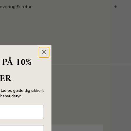
evering & retur
 PÅ 10%
ER
lad os guide dig sikkert
babyudstyr.