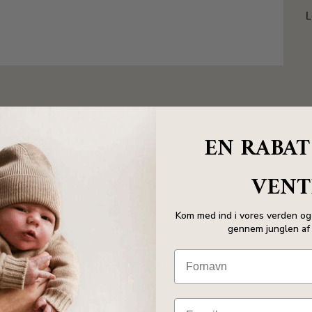
L
EN RABAT
VENT
Kom med ind i vores verden og 
gennem junglen af 
Du vil måske også kunne lide