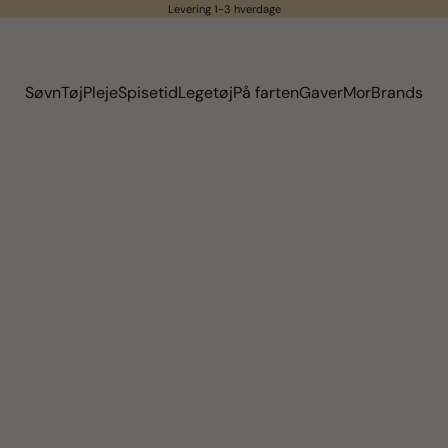
Levering 1-3 hverdage
Søvn
Tøj
Pleje
Spisetid
Legetøj
På farten
Gaver
Mor
Brands