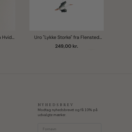
a Hvid
Uro "Lykke Storke" fra Flensted
Neg
 Grey
Mobiler
Salgspris
249,00 kr.
Næste
NYHEDSBREV
Modtag nyhedsbrevet og få 10% på
udvalgte mærker.