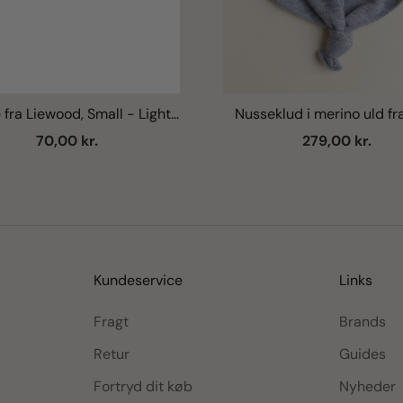
 fra Liewood, Small - Light
Nusseklud i merino uld fr
Apricot
Knitware - Teddy Tokki,
Salgspris
Salgspris
70,00 kr.
279,00 kr.
Melange
Kundeservice
Links
Fragt
Brands
Retur
Guides
Fortryd dit køb
Nyheder