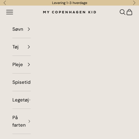
Spring til indhold
Levering 1-3 hverdage
Forrige
Næ
Menu
Søg
Indkø
my copenhagen kid
Søvn
Tøj
Pleje
Spisetid
Legetøj
På
farten