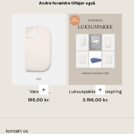
Andre forældre tilføjer også
Vælg muligheder
Vælg mulighede
Vandtæt
Luksuspakke - Boxspring
madrasbeskytter
B
Salgspris
Salgspris
199,00 kr.
3.196,00 kr.
Næste
kontakt os