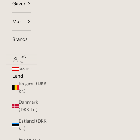
Gaver
Mor
Brands
LOG
PÅ
DKK kr.
Land
Belgien (DKK
kr.)
Danmark
(DKK kr.)
Estland (DKK
kr.)
Færøerne