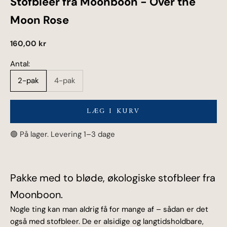
Stofbleer fra Moonboon - Over the
Moon Rose
Salgspris
160,00 kr
Antal:
2-pak
4-pak
LÆG I KURV
🟢 På lager. Levering 1–3 dage
Pakke med to bløde, økologiske stofbleer fra
Moonboon.
Nogle ting kan man aldrig få for mange af – sådan er det
også med
stofbleer. De er alsidige og langtidsholdbare,