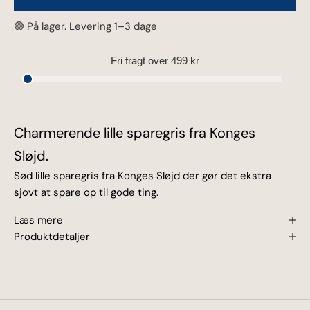
🟢 På lager. Levering 1–3 dage
Fri fragt over 499 kr
EN RABAT PÅ 10%
Charmerende lille sparegris fra Konges
VENTER
Sløjd.
Kom med ind i vores verden og lad os guide dig sikkert
Sød lille sparegris fra Konges Sløjd der gør det ekstra
gennem junglen af babyudstyr.
sjovt at spare op til gode ting.
Læs mere
Produktdetaljer