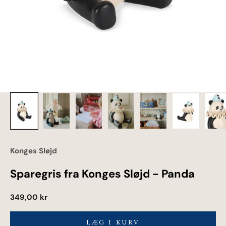
Konges Sløjd
Sparegris fra Konges Sløjd - Panda
Salgspris
349,00 kr
LÆG I KURV