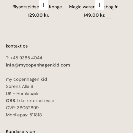
Vælg muligheder
Vælg mulighede
Blyantspidser fra Konges
Lag
Magic water malebog fra
Sløjd - Multi
Konges Sløjd - Sleet
Salgspris
Salgspris
129,00 kr.
149,00 kr.
Næste
kontakt os
T: +45 9385 4044
info@mycopenhagenkid.com
my copenhagen kid
Sørens Alle 8
DK - Humlebæk
OBS
: Ikke returadresse
CVR: 36052899
Mobilepay: 511818
Kundeservice