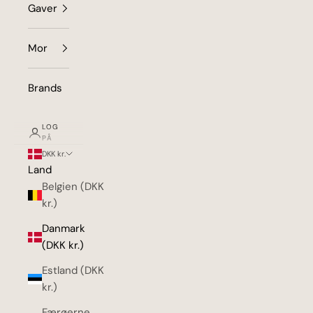
Gaver
Mor
Brands
LOG
PÅ
DKK kr.
Land
Belgien (DKK
kr.)
Danmark
(DKK kr.)
Estland (DKK
kr.)
Færøerne