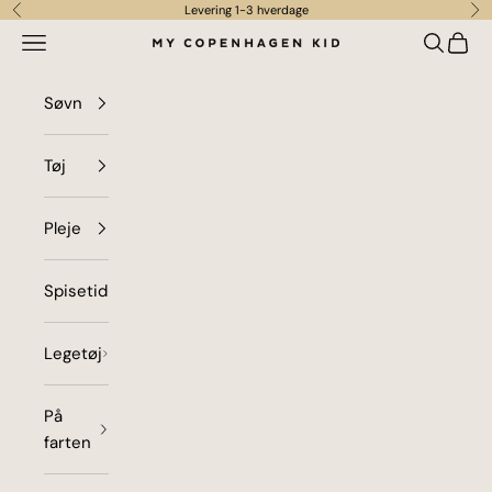
Spring til indhold
Levering 1-3 hverdage
Forrige
Næ
Menu
Søg
Indkø
my copenhagen kid
Søvn
Tøj
Pleje
Spisetid
Legetøj
På
farten