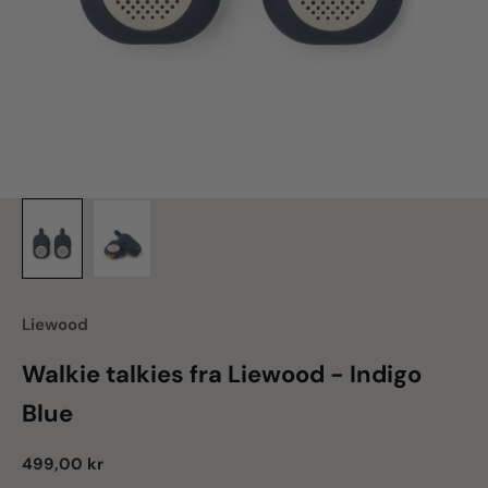
Liewood
Walkie talkies fra Liewood - Indigo
Blue
Salgspris
499,00 kr