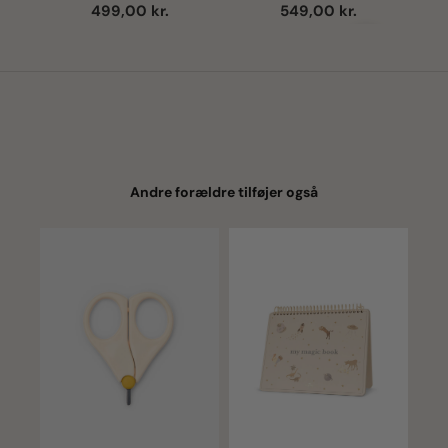
Sløjd - Glitter Unicorn
Liewood - Tuscany Rose
Salgspris
Salgspris
549,00 kr.
499,00 kr.
Næste
Andre forældre tilføjer også