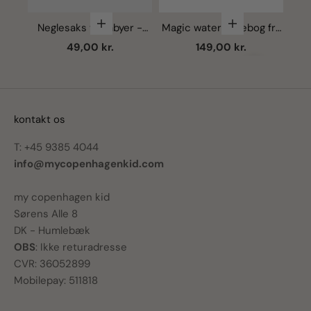
Vælg muligheder
Vælg mulighede
Neglesaks til babyer -
Ka
Magic water malebog fra
Ivory
Konges Sløjd - Sleet
Salgspris
Salgspris
49,00 kr.
149,00 kr.
Næste
kontakt os
T: +45 9385 4044
info@mycopenhagenkid.com
my copenhagen kid
Sørens Alle 8
DK - Humlebæk
OBS
: Ikke returadresse
CVR: 36052899
Mobilepay: 511818