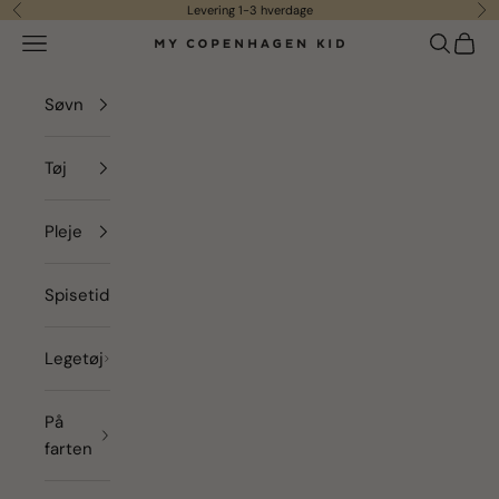
Spring til indhold
Levering 1-3 hverdage
Forrige
Næ
Menu
Søg
Indkø
my copenhagen kid
Søvn
Tøj
Pleje
Spisetid
Legetøj
På
farten