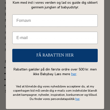
og er udstyret med genopladelige batterier, så de kan
Kom med ind i vores verden og lad os guide dig sikkert
gennem junglen af babyudstyr.
bruges i mange timer til leg og hemmeligheder.
Et kæmpe hit herhjemme
Mine børn er og har været så glade for deres walkie
talkies og har leget med dem igennem flere år. En stor
anbefaling herfra.
De er den perfekte gave til børn som elsker at gå på
opdagelse, at lege gemmer, sove i telt eller bare
hyggesnakke med vennerne.
FÅ RABATTEN HER
Rart at vide
4+ år
Rabatten gælder på din første ordre over 500 kr. men
7 x 12 x 3 cm
ikke Babybay. Læs mere
her
.
Yderside: 100% silikone
Inkluderer USB-C-oplader med stofledning
Ved at tilmelde dig vores nyhedsbrev accepterer du, at my
copenhagen kid må sende dig e-mails som indeholder blandt
Se alt fra
Liewood
her.
andet kampagner, nyheder, inspiration, konkurrencer og tilbud.
Du finder vores persondatapolitik
her
.