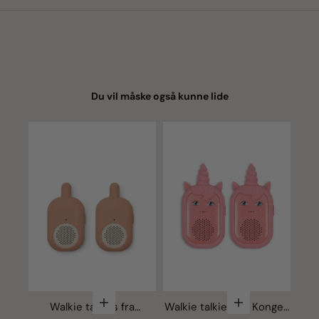
Du vil måske også kunne lide
Vælg mulighede
Vælg muligheder
Walkie talkies fra Konges
Walkie talkies fra
Pop