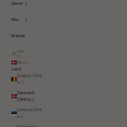
Gaver
Mor
Brands
LOG
PÅ
DKK kr.
Land
Belgien (DKK
kr.)
Danmark
(DKK kr.)
Estland (DKK
kr.)
Færøerne