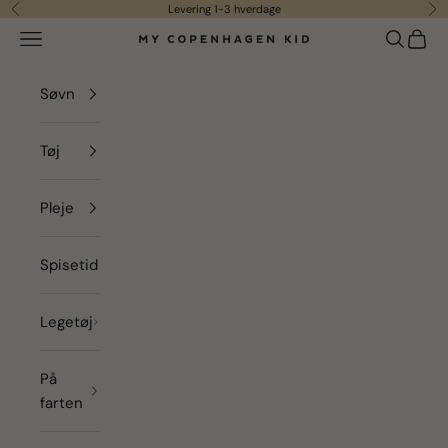
Spring til indhold
Levering 1-3 hverdage
Forrige
Næ
Menu
Søg
Indkø
my copenhagen kid
Søvn
Tøj
Pleje
Spisetid
Legetøj
På
farten