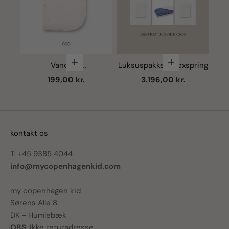
Vælg muligheder
Vælg mulighede
Vandtæt
Luksuspakke - Boxspring
madrasbeskytter
B
Salgspris
Salgspris
199,00 kr.
3.196,00 kr.
Næste
kontakt os
T: +45 9385 4044
info@mycopenhagenkid.com
my copenhagen kid
Sørens Alle 8
DK - Humlebæk
OBS
: Ikke returadresse