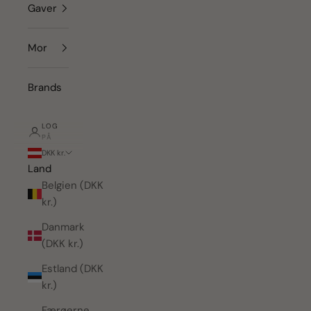
Gaver
Mor
Brands
LOG
PÅ
DKK kr.
Land
Belgien (DKK
kr.)
Danmark
(DKK kr.)
Estland (DKK
kr.)
Færøerne