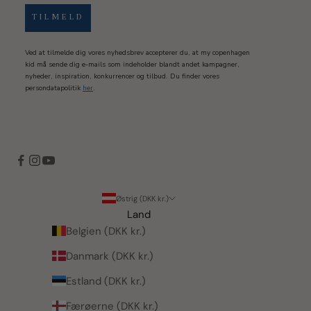
TILMELD
Ved at tilmelde dig vores nyhedsbrev accepterer du, at my copenhagen
kid må sende dig e-mails som indeholder blandt andet kampagner,
nyheder, inspiration, konkurrencer og tilbud. Du finder vores
persondatapolitik
her
.
Østrig (DKK kr.)
Land
Belgien (DKK kr.)
Danmark (DKK kr.)
Estland (DKK kr.)
Færøerne (DKK kr.)