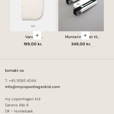
Vælg muligheder
Vælg mulighede
Vandtæt
Monteringssæt til
Luk
madrasbeskytter
Babybay (L-kroge) -
Salgspris
Salgspris
199,00 kr.
349,00 kr.
Flere farver
Næste
kontakt os
T: +45 9385 4044
info@mycopenhagenkid.com
my copenhagen kid
Sørens Alle 8
DK - Humlebæk