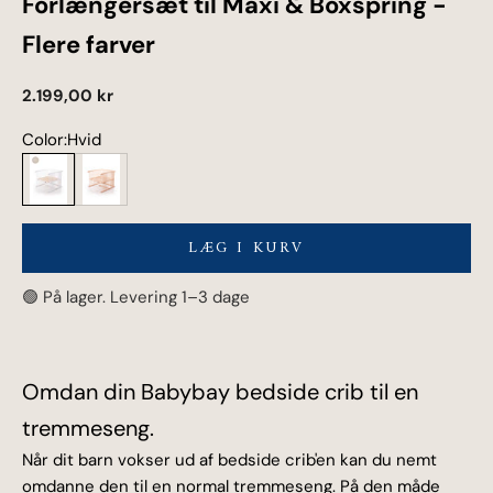
Forlængersæt til Maxi & Boxspring -
Flere farver
Salgspris
2.199,00 kr
Color:
Hvid
Hvid
Ubehandlet træ
LÆG I KURV
🟢 På lager. Levering 1–3 dage
Omdan din Babybay bedside crib til en
tremmeseng.
Når dit barn vokser ud af bedside crib'en kan du nemt
omdanne den til en normal tremmeseng. På den måde