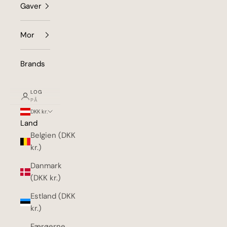
Gaver
Mor
Brands
LOG
PÅ
DKK kr.
Land
Belgien (DKK
kr.)
Danmark
(DKK kr.)
Estland (DKK
kr.)
Færøerne