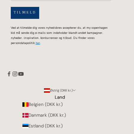
TILMELD
Ved at tilmelde dig vores nyhedsbrev accepterer du, at my copenhagen
kid må sende dig e-mails som indeholder blandt andet kampagner,
nyheder, inspiration, konkurrencer og tilbud. Du finder vores
persondatapolitik
her
.
Østrig (DKK kr.)
Land
Belgien (DKK kr.)
Danmark (DKK kr.)
Estland (DKK kr.)