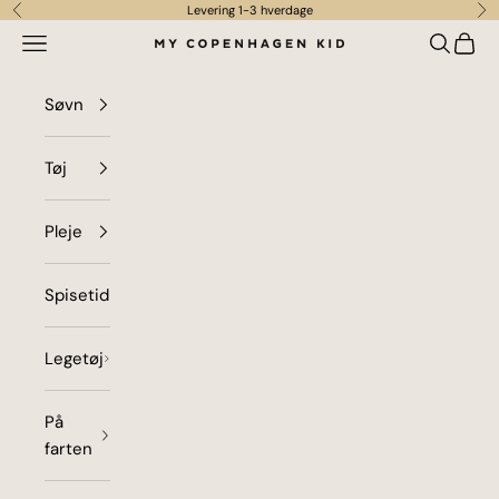
Spring til indhold
Levering 1-3 hverdage
Forrige
Næ
Menu
Søg
Indkø
my copenhagen kid
Søvn
Tøj
Pleje
Spisetid
Legetøj
På
farten