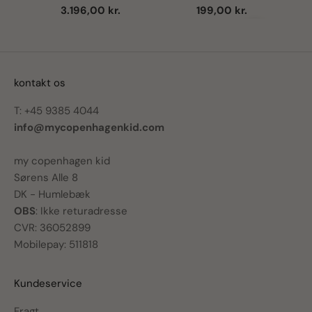
madrasbeskytter
Salgspris
Salgspris
3.196,00 kr.
199,00 kr.
Næste
kontakt os
T: +45 9385 4044
info@mycopenhagenkid.com
my copenhagen kid
Sørens Alle 8
DK - Humlebæk
OBS
: Ikke returadresse
CVR: 36052899
Mobilepay: 511818
Kundeservice
Fragt