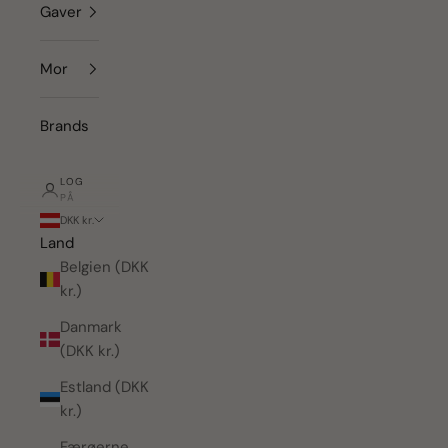
Gaver
Mor
Brands
LOG
PÅ
DKK kr.
Land
Belgien (DKK
kr.)
Danmark
(DKK kr.)
Estland (DKK
kr.)
Færøerne