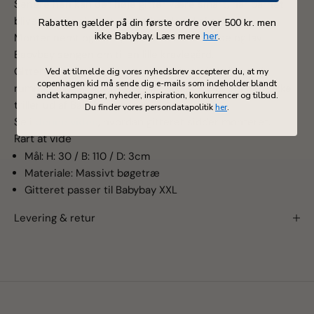
Senere hen kan det høje gitter være smart, når barnet
bliver stort nok til at kunne kravle ud af sengen.
Rabatten gælder på din første ordre over 500 kr. men
ikke Babybay. Læs mere
her
.
Monter nemt og hurtigt gitteret med to låse og lav
Babybay sengen om til en lille kravlegård.
Gitteret er også godt at bruge, hvis du ikke lige er i
Ved at tilmelde dig vores nyhedsbrev accepterer du, at my
copenhagen kid må sende dig e-mails som indeholder blandt
rummet og gerne vil være helt sikker på, at din baby ikke
andet kampagner, nyheder, inspiration, konkurrencer og tilbud.
triller ud af Babybay sengen.
Du finder vores persondatapolitik
her
.
Se i
denne video
, hvordan gitteret sidder monteret.
Rart at vide
Mål: H: 30 / B: 110 / D: 3cm
Materiale: Massivt bøgetræ
Gitteret passer til Babybay XXL
Levering & retur