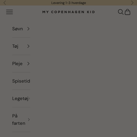
Spring til indhold
Levering 1-3 hverdage
Forrige
Næ
Menu
Søg
Indkø
my copenhagen kid
Søvn
Tøj
Pleje
Spisetid
Legetøj
På
farten