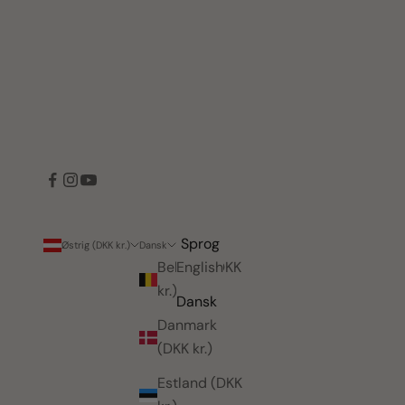
Land
Sprog
Østrig (DKK kr.)
Dansk
Belgien (DKK
English
kr.)
Dansk
Danmark
(DKK kr.)
Estland (DKK