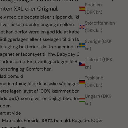
Spanien
nten XXL eller Original.
(DKK kr.)
elv med de bedste bleer slipper du ikke for, at der
Storbritannien
liver tisset udenfor engang imellem.
(DKK kr.)
et kan derfor være en god ide at købe dette
ådliggerlagen eller tisselagen til din Babybay madras,
Sverige (DKK
å fugt og bakterier ikke trænger ind i madrassen.
kr.)
agenet er faconsyet til hhv. Babybay Original og XXL
Tjekkiet (DKK
adrasserne. Find vådliggerlagen til
Babybay Maxi,
kr.)
oxspring og Comfort her.
lød bomuld
Tyskland
 modsætning til de klassiske vådliggerlagner i froté, er
(DKK kr.)
ette lagen lavet af 100% kæmmet bomuld (særligt
Ungarn (DKK
lidstærk), som giver en dejligt blød fornemmelse mod
kr.)
huden.
art at vide
Materiale: Forside: 100% bomuld. Bagside: 100%
polyuethan