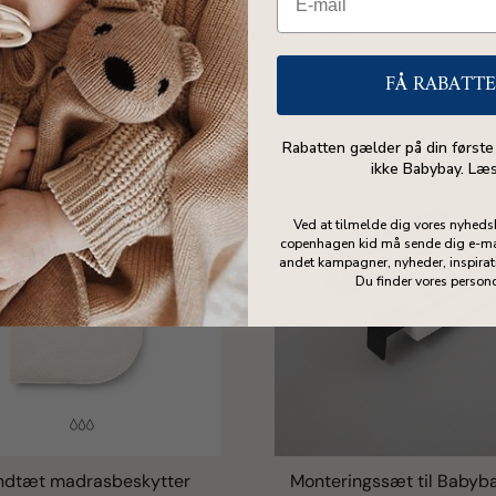
Andre forældre tilføjer også
FÅ RABATT
Rabatten gælder på din første
ikke Babybay. Læ
Ved at tilmelde dig vores nyheds
copenhagen kid må sende dig e-ma
andet kampagner, nyheder, inspirati
Du finder vores person
ndtæt madrasbeskytter
Monteringssæt til Babyba