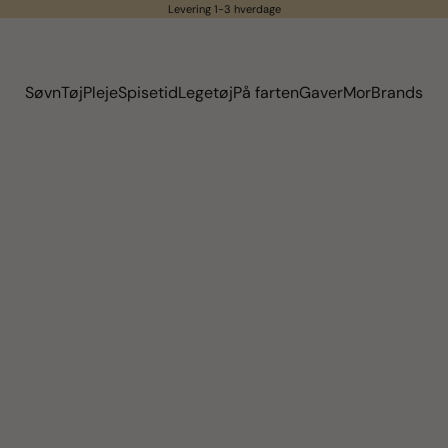
Levering 1-3 hverdage
Søvn
Tøj
Pleje
Spisetid
Legetøj
På farten
Gaver
Mor
Brands