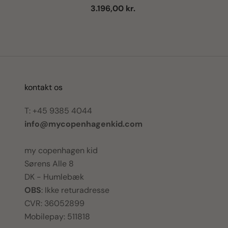
Salgspris
3.196,00 kr.
kontakt os
T: +45 9385 4044
info@mycopenhagenkid.com
my copenhagen kid
Sørens Alle 8
DK - Humlebæk
OBS
: Ikke returadresse
CVR: 36052899
Mobilepay: 511818