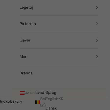
Legetøj
På farten
Gaver
Mor
Brands
Land
Sprog
DKK kr.
Dansk
Belgien (DKK
English
Indkøbskurv
kr.)
Dansk