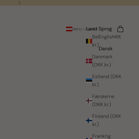
Næste
Land
Sprog
Søg
Indkøbsk
DKK kr.
Dansk
Belgien (DKK
English
kr.)
Dansk
Danmark
(DKK kr.)
Estland (DKK
kr.)
Færøerne
(DKK kr.)
Finland (DKK
kr.)
Frankrig