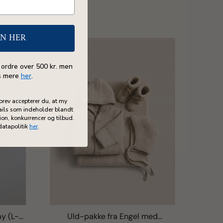
EN HER
 ordre over 500 kr. men
s mere
her
.
brev accepterer du, at my
ils som indeholder blandt
on, konkurrencer og tilbud.
datapolitik
her
.
y (L-
Uld-pakke fra Engel med
Holde