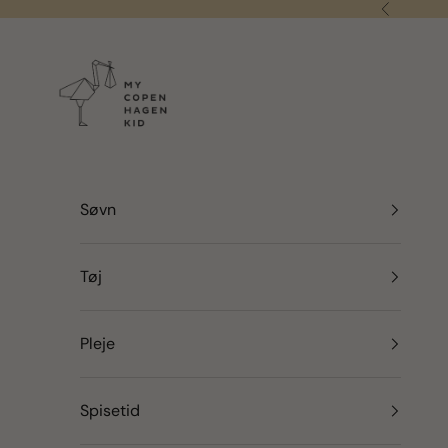
Spring til indhold
Forrige
my copenhagen kid
Søvn
Tøj
Pleje
Spisetid