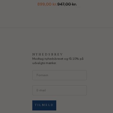
køredragt, kyse & futter
Salgspris
Normalpris
899,00 kr.
947,00 kr.
Næste
NYHEDSBREV
Modtag nyhedsbrevet og få 10% på
udvalgte mærker.
TILMELD