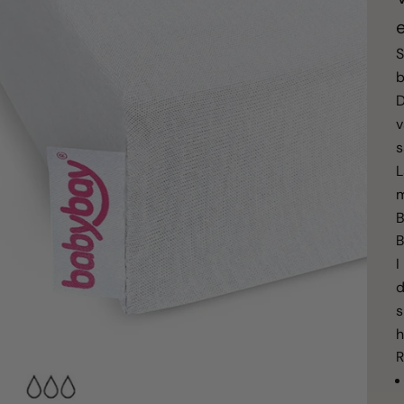
e
S
b
D
v
s
L
m
B
B
I
d
s
R