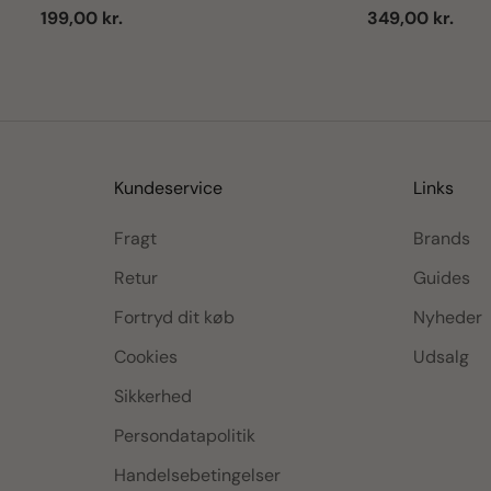
kroge) - Flere farver
Salgspris
Salgspris
199,00 kr.
349,00 kr.
Kundeservice
Links
Fragt
Brands
Retur
Guides
Fortryd dit køb
Nyheder
Cookies
Udsalg
Sikkerhed
Persondatapolitik
Handelsebetingelser