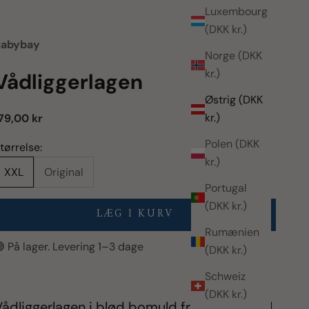
Luxembourg
(DKK kr.)
Babybay
Norge (DKK
kr.)
Vådliggerlagen
Østrig (DKK
kr.)
algspris
79,00 kr
Polen (DKK
tørrelse:
kr.)
XXL
Original
Portugal
(DKK kr.)
LÆG I KURV
Rumænien
 På lager. Levering 1–3 dage
(DKK kr.)
Schweiz
(DKK kr.)
Vådliggerlagen i blød bomuld fra Babybay til