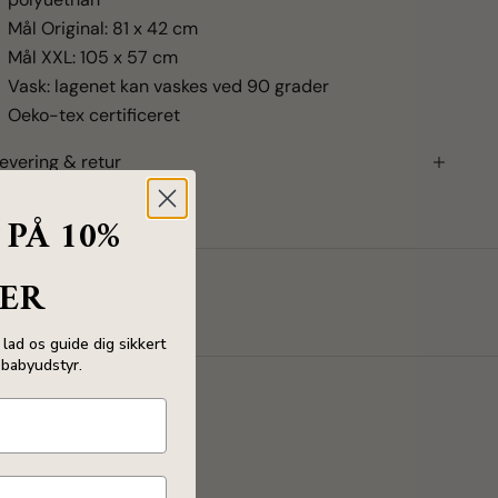
Mål Original: 81 x 42 cm
Mål XXL: 105 x 57 cm
Vask: lagenet kan vaskes ved 90 grader
Oeko-tex certificeret
evering & retur
 PÅ 10%
ER
lad os guide dig sikkert
babyudstyr.