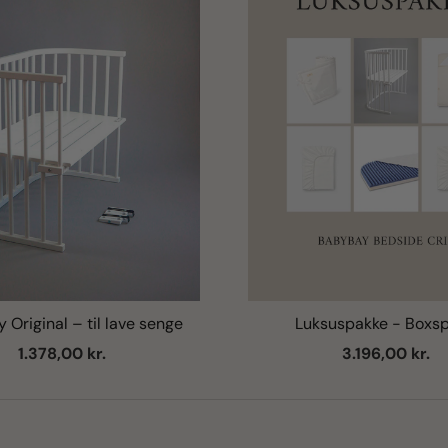
Original – til lave senge
Luksuspakke - Boxsp
Salgspris
Salgspris
1.378,00 kr.
3.196,00 kr.