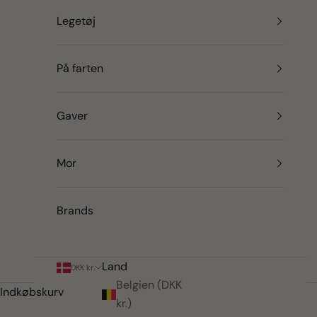
Legetøj
På farten
Gaver
Mor
Brands
Land
DKK kr.
Belgien (DKK
Indkøbskurv
kr.)