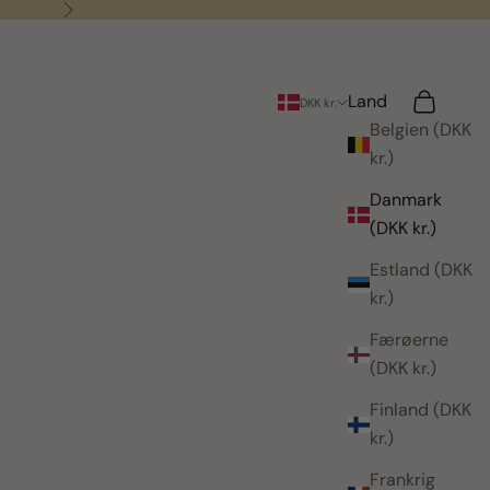
Næste
Land
Søg
Indkøbsk
DKK kr.
Belgien (DKK
kr.)
Danmark
(DKK kr.)
Estland (DKK
kr.)
Færøerne
(DKK kr.)
Finland (DKK
kr.)
Frankrig