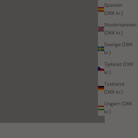
Spanien
(DKK kr.)
Storbritannien
(DKK kr.)
Sverige (DKK
kr.)
Tjekkiet (DKK
kr.)
Tyskland
(DKK kr.)
Ungarn (DKK
kr.)
babybay