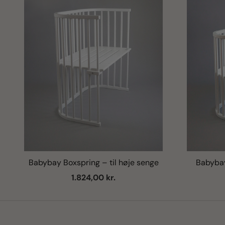
Babybay Boxspring – til høje senge
Babybay 
Salgspris
1.824,00 kr.