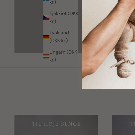
kr.)
Tjekkiet (DKK
kr.)
Tyskland
(DKK kr.)
Ungarn (DKK
kr.)