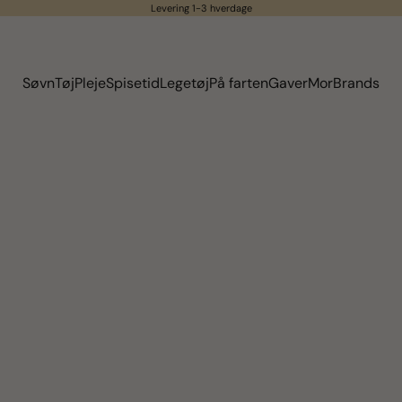
Levering 1-3 hverdage
Søvn
Tøj
Pleje
Spisetid
Legetøj
På farten
Gaver
Mor
Brands