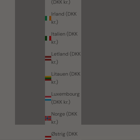
(DKK kr.)
Irland (DKK
kr.)
Italien (DKK
kr.)
Letland (DKK
kr.)
Litauen (DKK
kr.)
Luxembourg
(DKK kr.)
Norge (DKK
kr.)
Østrig (DKK
puslepladsen