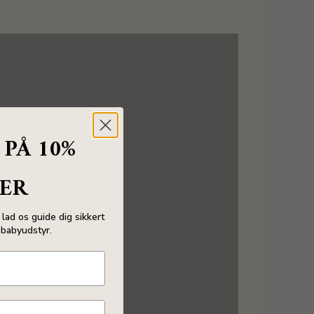
SE BEDSIDE CRIBS
 PÅ 10%
ER
lad os guide dig sikkert
babyudstyr.