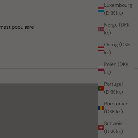
Luxembourg
(DKK kr.)
Norge (DKK
e mest populære
kr.)
Østrig (DKK
kr.)
Polen (DKK
må gaver - stor glæde
kr.)
FIND GAVEN
Portugal
(DKK kr.)
Rumænien
(DKK kr.)
Schweiz
(DKK kr.)