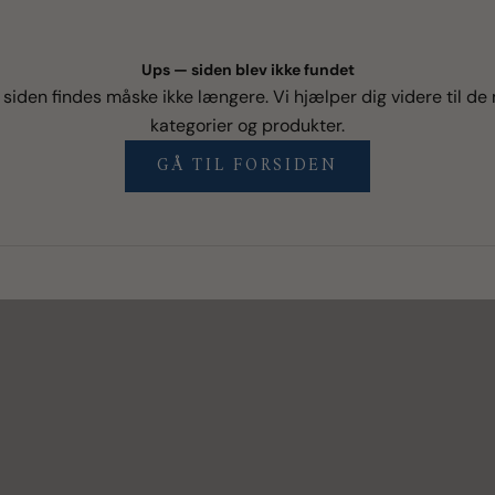
Ups — siden blev ikke fundet
r siden findes måske ikke længere. Vi hjælper dig videre til d
kategorier og produkter.
GÅ TIL FORSIDEN
vores favoritter
s
SHOP FAVORITTER