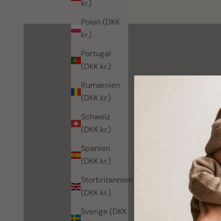
kr.)
SE ALT
Polen (DKK
kr.)
Portugal
(DKK kr.)
Rumænien
(DKK kr.)
Schweiz
(DKK kr.)
Spanien
(DKK kr.)
Storbritannien
(DKK kr.)
Sverige (DKK