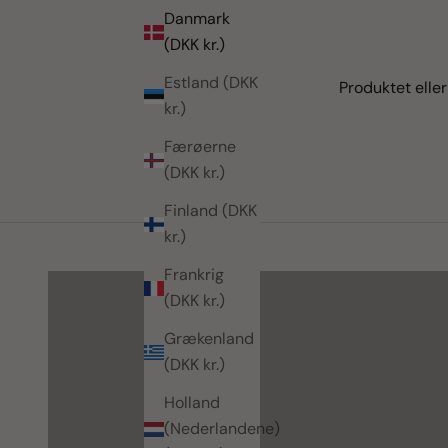
Danmark
(DKK kr.)
Estland (DKK
Produktet elle
kr.)
Færøerne
(DKK kr.)
nyheder
Finland (DKK
kr.)
SHOP NYHEDER
Frankrig
(DKK kr.)
Grækenland
(DKK kr.)
Holland
(Nederlandene)