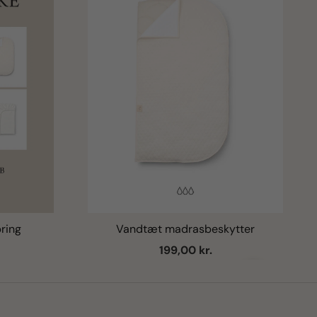
ring
Vandtæt madrasbeskytter
Salgspris
199,00 kr.
Næste