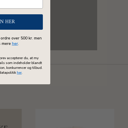
EN HER
 ordre over 500 kr. men
s mere
her
.
brev accepterer du, at my
ils som indeholder blandt
on, konkurrencer og tilbud.
datapolitik
her
.