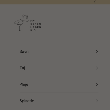
Spring til indhold
Forrige
my copenhagen kid
Søvn
Tøj
Pleje
Spisetid